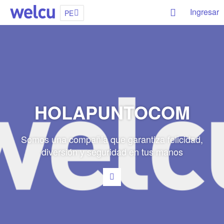
Ingresar
PE
HOLAPUNTOCOM
Somos una compañia que garantiza felicidad,
diversión y seguridad en tus manos