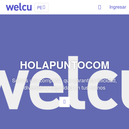
Ingresar
PE
HOLAPUNTOCOM
Somos una compañia que garantiza felicidad,
diversión y seguridad en tus manos