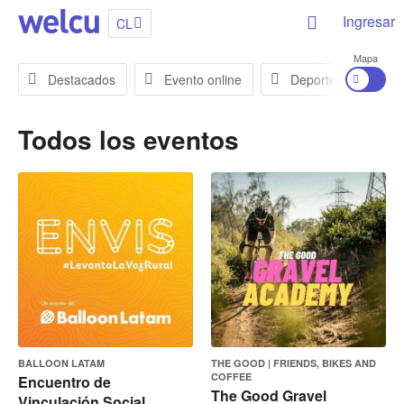
Ingresar
CL
Mapa
Destacados
Evento online
Deportes
En
Todos los eventos
BALLOON LATAM
THE GOOD | FRIENDS, BIKES AND
COFFEE
Encuentro de
The Good Gravel
Vinculación Social