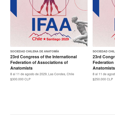
SOCIEDAD CHILENA DE ANATOMÍA
SOCIEDAD CHI
23rd Congress of the International
23rd Congre
Federation of Associations of
Federation 
Anatomists
Anatomists
8 al 11 de agosto de 2029, Las Condes, Chile
8 al 11 de agos
$300.000 CLP
$250.000 CLP