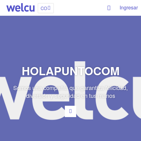
Ingresar
CO
HOLAPUNTOCOM
Somos una compañia que garantiza felicidad,
diversión y seguridad en tus manos