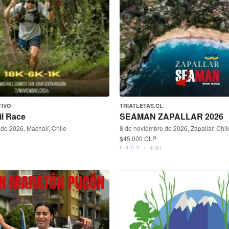
TIVO
TRIATLETAS.CL
il Race
SEAMAN ZAPALLAR 2026
de 2026, Machalí, Chile
8 de noviembre de 2026, Zapallar, Chil
$45.000 CLP
4761