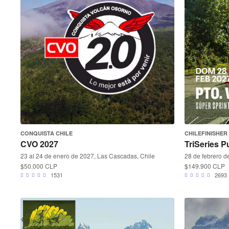
CONQUISTA CHILE
CHILEFINISHER
CVO 2027
TriSeries P
23 al 24 de enero de 2027, Las Cascadas, Chile
28 de febrero de
$50.000 CLP
$149.900 CLP
1531
2693