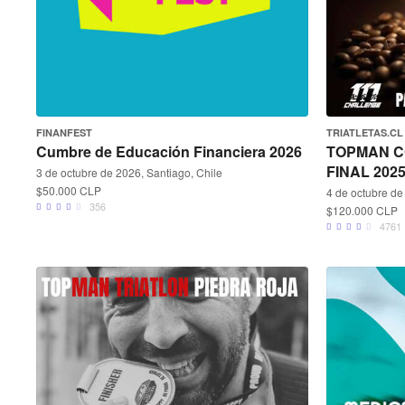
FINANFEST
TRIATLETAS.CL
Cumbre de Educación Financiera 2026
TOPMAN C
FINAL 2025
3 de octubre de 2026, Santiago, Chile
$50.000 CLP
4 de octubre de
356
$120.000 CLP
4761