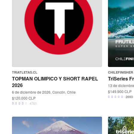
TRIATLETAS.CL
CHILEFINISHER
TOPMAN OLIMPICO Y SHORT RAPEL
TriSeries Fr
2026
13 de diciembre 
$149.900 CLP
6 de diciembre de 2026, Concón, Chile
2693
$120.000 CLP
4761