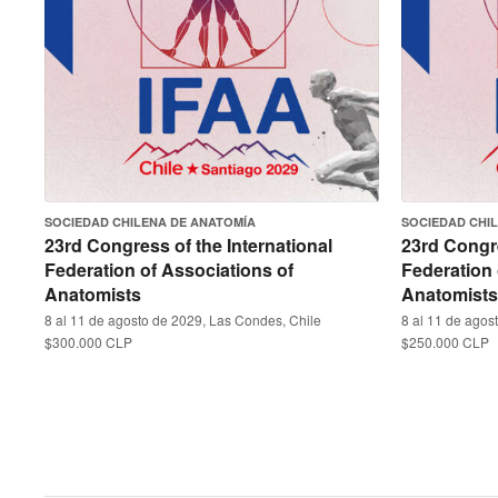
SOCIEDAD CHILENA DE ANATOMÍA
SOCIEDAD CHI
23rd Congress of the International
23rd Congre
Federation of Associations of
Federation 
Anatomists
Anatomists
8 al 11 de agosto de 2029, Las Condes, Chile
8 al 11 de agos
$300.000 CLP
$250.000 CLP