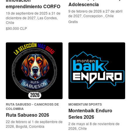
Adolescencia
emprendimiento CORFO
9 de febrero de 2026 a 27 de abril
19 de septiembre de 2025 a 31 de
de 2027, Concepcion , Chile
diciembre de 2027, Las Condes,
Gratis
Chile
$90.000 CLP
RUTA SABUESO - CANICROSS DE
MOMENTUM SPORTS
COLOMBIA
Montenbaik Enduro
Ruta Sabueso 2026
Series 2026
22 de febrero al 1 de septiembre de
2 de mayo al 8 de noviembre de
2026, Bogotá, Colombia
2026, Chile