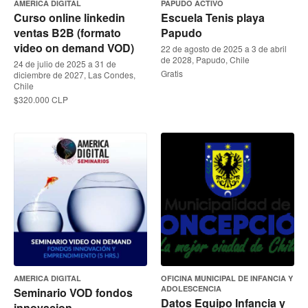
AMERICA DIGITAL
PAPUDO ACTIVO
Curso online linkedin
Escuela Tenis playa
ventas B2B (formato
Papudo
video on demand VOD)
22 de agosto de 2025 a 3 de abril
de 2028, Papudo, Chile
24 de julio de 2025 a 31 de
Gratis
diciembre de 2027, Las Condes,
Chile
$320.000 CLP
AMERICA DIGITAL
OFICINA MUNICIPAL DE INFANCIA Y
ADOLESCENCIA
Seminario VOD fondos
Datos Equipo Infancia y
innovacion