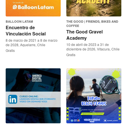
BALLOON LATAM
THE GOOD | FRIENDS, BIKES AND
COFFEE
Encuentro de
The Good Gravel
Vinculación Social
Academy
8 de marzo de 2021 a 8 de marzo
10 de abril de 2023 a 31 de
de 2028, Aquelarre, Chile
diciembre de 2026, Vitacura, Chile
Gratis
Gratis