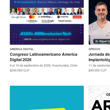
AMERICA DIGITAL
SPROCH
Congreso Latinoamericano America
Jornada de 
Digital 2026
Implantológ
9 al 10 de septiembre de 2026, Huechuraba, Chile
11 de septiembr
$240.000 CLP
$40.000 CLP