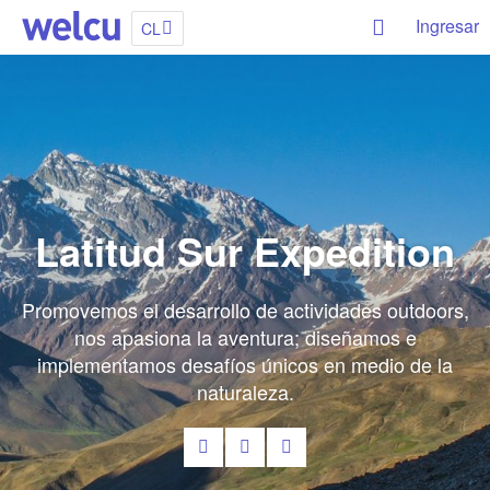
Ingresar
CL
Latitud Sur Expedition
Promovemos el desarrollo de actividades outdoors,
nos apasiona la aventura; diseñamos e
implementamos desafíos únicos en medio de la
naturaleza.